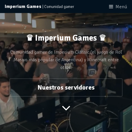
Imperium Games
Menú
| Comunidad gamer
♛ Imperium Games ♛
Comunidad gamer de Imperium Classic (el juego de Rol
Masivo más popular de Argentina)
y Minecraft entre
otros.
Nuestros servidores